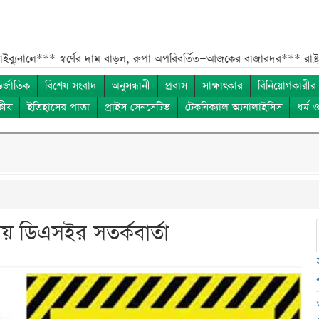
***
স্বর্ণের দাম বাড়ল, রুপা অপরিবর্তিত—আজকের বাজারদর***
রাষ্ট্রপতি নি
তর্জাতিক
বিশেষ সংবাদ
অনুসন্ধানী
প্রবাস
সাক্ষাৎকার
বিনিয়োগকারীর
কীয়
ইতিহাসের পাতা
প্রাইস সেনসেটিভ
টেকনিক্যাল অ্যনালাইসিস
ধর্ম 
ায় ডিএসইর সতর্কবার্তা