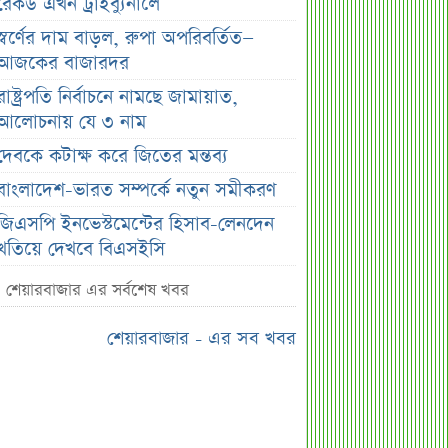
রেকর্ড এখন ট্রাইব্যুনালে
স্বর্ণের দাম বাড়ল, রুপা অপরিবর্তিত—
আজকের বাজারদর
রাষ্ট্রপতি নির্বাচনে নামছে জামায়াত,
আলোচনায় যে ৩ নাম
দেবকে কটাক্ষ করে জিতের মন্তব্য
বাংলাদেশ-ভারত সম্পর্কে নতুন সমীকরণ
জিএসপি ইনভেস্টমেন্টের হিসাব-লেনদেন
খতিয়ে দেখবে বিএসইসি
সরকারের কাছে জামায়াতের ৭ প্রশ্ন
শেয়ারবাজার এর সর্বশেষ খবর
রাষ্ট্রপতি হতে চাইলে কী করতে হবে?
শেয়ারবাজার - এর সব খবর
সংবিধানের নিয়ম জানুন
না ফেরার দেশে মেসির বাবা জর্জ, শোকে
ফুটবল বিশ্ব
সপ্তাহজুড়ে ৫ কোম্পানির ইপিএস প্রকাশ