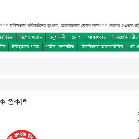
্ত্রিসভায় পরিবর্তনের হাওয়া, আলোচনায় যেসব নাম***
দেশের ২৩তম রাষ্ট্রপতি;
তর্জাতিক
বিশেষ সংবাদ
অনুসন্ধানী
প্রবাস
সাক্ষাৎকার
বিনিয়োগকারীর
কীয়
ইতিহাসের পাতা
প্রাইস সেনসেটিভ
টেকনিক্যাল অ্যনালাইসিস
ধর্ম 
িক প্রকাশ