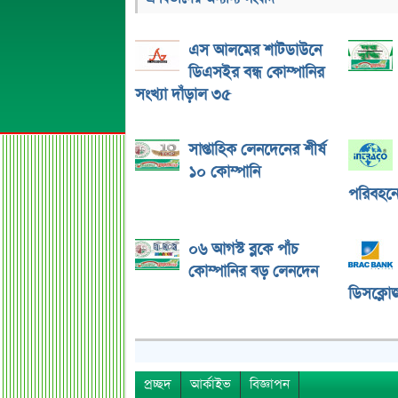
এস আলমের শাটডাউনে
ডিএসইর বন্ধ কোম্পানির
সংখ্যা দাঁড়াল ৩৫
সাপ্তাহিক লেনদেনের শীর্ষ
১০ কোম্পানি
পরিবহনে 
০৬ আগস্ট ব্লকে পাঁচ
কোম্পানির বড় লেনদেন
ডিসক্লোজ
প্রচ্ছদ
আর্কাইভ
বিজ্ঞাপন