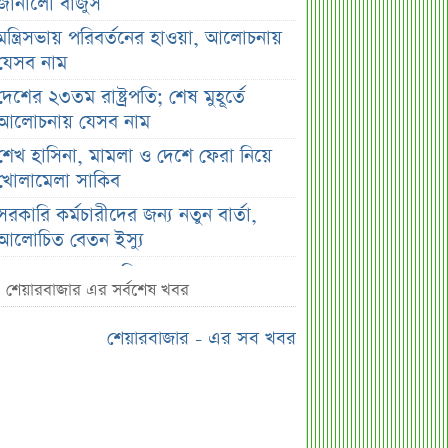
জানালো বাজুস
মন্ত্রিসভায় পরিবর্তনের হাওয়া, আলোচনায়
যেসব নাম
দেশের ২৩তম রাষ্ট্রপতি; শেষ মুহূর্তে
আলোচনায় যেসব নাম
শেখ হাসিনা, মামলা ও দেশে ফেরা নিয়ে
খোলামেলা সাকিব
সরকারি কর্মচারীদের জন্য নতুন বার্তা,
আলোচিত বেতন ইস্যু
ভারতকে ‘৭ নম্বর বিপদ সংকেত’ দেখাল
শেয়ারবাজার এর সর্বশেষ খবর
ঢাকা
সরকারি কর্মীদের বেতন বাড়ানো নিয়ে যা
শেয়ারবাজার - এর সব খবর
বললেন প্রতিমন্ত্রী
এস আলমের শাটডাউনে ডিএসইর বন্ধ
কোম্পানির সংখ্যা দাঁড়াল ৩৫