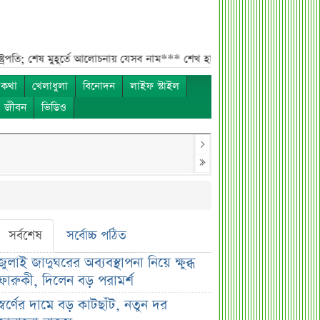
 শেষ মুহূর্তে আলোচনায় যেসব নাম***
শেখ হাসিনা, মামলা ও দেশে ফেরা নিয়ে
 কথা
খেলাধুলা
বিনোদন
লাইফ স্টাইল
ও জীবন
ভিডিও
সর্বশেষ
সর্বোচ্চ পঠিত
জুলাই জাদুঘরের অব্যবস্থাপনা নিয়ে ক্ষুব্ধ
ফারুকী, দিলেন বড় পরামর্শ
স্বর্ণের দামে বড় কাটছাঁট, নতুন দর