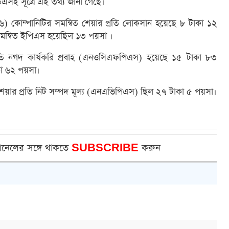
িএসই সূত্রে এই তথ্য জানা গেছে।
র্চ’২৬) কোম্পানিটির সমন্বিত শেয়ার প্রতি লোকসান হয়েছে ৮ টাকা ১২
মন্বিত ইপিএস হয়েছিল ১৩ পয়সা ।
রতি নগদ কার্যকরি প্রবাহ (এনওসিএফপিএস) হয়েছে ১৫ টাকা ৮৩
া ৬২ পয়সা।
 শেয়ার প্রতি নিট সম্পদ মূল্য (এনএভিপিএস) ছিল ২৭ টাকা ৫ পয়সা।
ানেলের সঙ্গে থাকতে
SUBSCRIBE
করুন