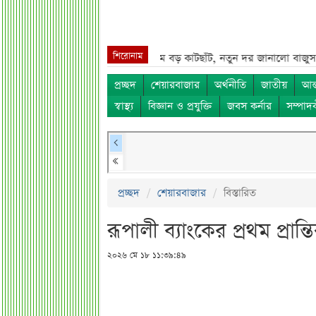
শিরোনাম
, দিলেন বড় পরামর্শ***
স্বর্ণের দামে বড় কাটছাঁট, নতুন দর জানালো বাজুস***
মন
প্রচ্ছদ
শেয়ারবাজার
অর্থনীতি
জাতীয়
আন্
স্বাস্থ্য
বিজ্ঞান ও প্রযুক্তি
জবস কর্নার
সম্পাদ
প্রচ্ছদ
শেয়ারবাজার
বিস্তারিত
রূপালী ব্যাংকের প্রথম প্রান্ত
২০২৬ মে ১৮ ১১:৩৯:৪৯