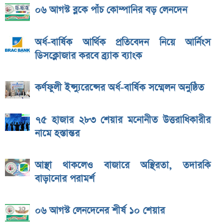
০৬ আগস্ট ব্লকে পাঁচ কোম্পানির বড় লেনদেন
অর্ধ-বার্ষিক আর্থিক প্রতিবেদন নিয়ে আর্নিংস
ডিসক্লোজার করবে ব্র্যাক ব্যাংক
কর্ণফুলী ইন্স্যুরেন্সের অর্ধ-বার্ষিক সম্মেলন অনুষ্ঠিত
৭৫ হাজার ২৮৩ শেয়ার মনোনীত উত্তরাধিকারীর
নামে হস্তান্তর
আস্থা থাকলেও বাজারে অস্থিরতা, তদারকি
বাড়ানোর পরামর্শ
০৬ আগস্ট লেনদেনের শীর্ষ ১০ শেয়ার