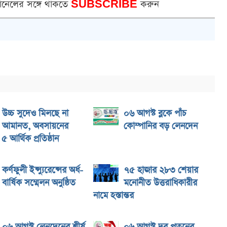
ানেলের সঙ্গে থাকতে
SUBSCRIBE
করুন
উচ্চ সুদেও মিলছে না
০৬ আগস্ট ব্লকে পাঁচ
আমানত, অবসায়নের
কোম্পানির বড় লেনদেন
য় ৫ আর্থিক প্রতিষ্ঠান
কর্ণফুলী ইন্স্যুরেন্সের অর্ধ-
৭৫ হাজার ২৮৩ শেয়ার
বার্ষিক সম্মেলন অনুষ্ঠিত
মনোনীত উত্তরাধিকারীর
নামে হস্তান্তর