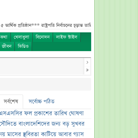
তিষ্ঠান***
রাষ্ট্রপতি নির্বাচনের চূড়ান্ত তারিখ ঘোষণা***
সাকিবের বাড়িতে হামলার প
 কথা
খেলাধুলা
বিনোদন
লাইফ স্টাইল
ও জীবন
ভিডিও
সর্বশেষ
সর্বোচ্চ পঠিত
এসএসসির ফল প্রকাশের তারিখ ঘোষণা
সৌদিতে বাংলাদেশিদের জন্য বড় সুখবর
নয় মাসের স্থবিরতা কাটিয়ে আবার গ্যাস