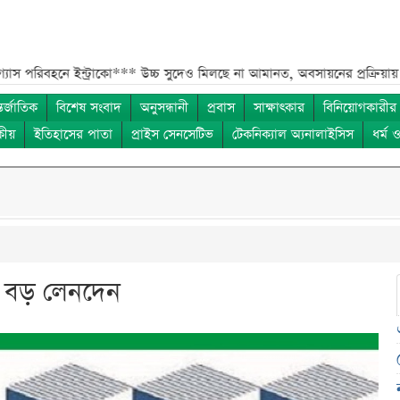
ে ইন্ট্রাকো***
উচ্চ সুদেও মিলছে না আমানত, অবসায়নের প্রক্রিয়ায় ৫ আর্থিক প্র
তর্জাতিক
বিশেষ সংবাদ
অনুসন্ধানী
প্রবাস
সাক্ষাৎকার
বিনিয়োগকারীর
কীয়
ইতিহাসের পাতা
প্রাইস সেনসেটিভ
টেকনিক্যাল অ্যনালাইসিস
ধর্ম 
ির বড় লেনদেন