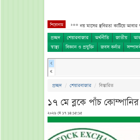
শিরোনাম
ংলাদেশিদের জন্য বড় সুখবর***
নয় মাসের স্থবিরতা কাটিয়ে আবার গ্যাস পরিবহন
প্রচ্ছদ
শেয়ারবাজার
অর্থনীতি
জাতীয়
আন্
স্বাস্থ্য
বিজ্ঞান ও প্রযুক্তি
জবস কর্নার
সম্পাদ
প্রচ্ছদ
শেয়ারবাজার
বিস্তারিত
১৭ মে ব্লকে পাঁচ কোম্পান
২০২৬ মে ১৭ ১৪:১৫:১৫