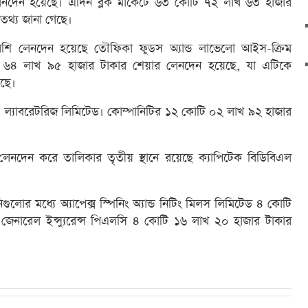
র লেনদেন হয়েছে। এদিন ব্লক মার্কেটে ৬৩ কোটি ৭২ লাখ ৬৩ হাজার
 তথ্য জানা গেছে।
 বেশি লেনদেন হয়েছে তৌফিকা ফুডস অ্যান্ড লাভেলো আইস-ক্রিম
 ৬৪ লাখ ৯৫ হাজার টাকার শেয়ার লেনদেন হয়েছে, যা এটিকে
েছে।
িক ল্যাবরেটরিজ লিমিটেড। কোম্পানিটির ১২ কোটি ০২ লাখ ৯২ হাজার
নদেন করে তালিকার তৃতীয় স্থানে রয়েছে ক্যাপিটেক বিডিবিএল
িগুলোর মধ্যে অ্যাপেক্স স্পিনিং অ্যান্ড নিটিং মিলস লিমিটেড ৪ কোটি
েনারেল ইন্স্যুরেন্স পিএলসি ৪ কোটি ১৬ লাখ ২০ হাজার টাকার