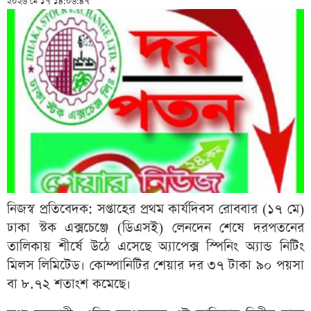
২০২৬ মে ১৭ ১৪:০৬:৪৭
নিজস্ব প্রতিবেদক: সপ্তাহের প্রথম কার্যদিবস রোববার (১৭ মে)
ঢাকা স্টক এক্সচেঞ্জে (ডিএসই) লেনদেন শেষে দরপতনের
তালিকায় শীর্ষে উঠে এসেছে অ্যাপেক্স স্পিনিং অ্যান্ড নিটিং
মিলস লিমিটেড। কোম্পানিটির শেয়ার দর ৩৭ টাকা ৯০ পয়সা
বা ৮.৭২ শতাংশ কমেছে।