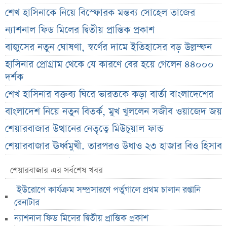
শেখ হাসিনাকে নিয়ে বিস্ফোরক মন্তব্য সোহেল তাজের
ন্যাশনাল ফিড মিলের দ্বিতীয় প্রান্তিক প্রকাশ
বাজুসের নতুন ঘোষণা, স্বর্ণের দামে ইতিহাসের বড় উল্লম্ফন
হাসিনার প্রোগ্রাম থেকে যে কারণে বের হয়ে গেলেন ৪৪০০০
দর্শক
শেখ হাসিনার বক্তব্য ঘিরে ভারতকে কড়া বার্তা বাংলাদেশের
বাংলাদেশ নিয়ে নতুন বিতর্ক, মুখ খুললেন সজীব ওয়াজেদ জয়
শেয়ারবাজার উত্থানের নেতৃত্বে মিউচুয়াল ফান্ড
শেয়ারবাজার ঊর্ধ্বমুখী. তারপরও উধাও ২৩ হাজার বিও হিসাব
তারেক রহমানকে উদ্দেশ করে ফেসবুকে রহস্যময় প্রশ্ন
শেয়ারবাজার এর সর্বশেষ খবর
এসএসসি ফল নিয়ে বড় সিদ্ধান্ত আসছে বৃহস্পতিবার
ইউরোপে কার্যক্রম সম্প্রসারণে পর্তুগালে প্রথম চালান রপ্তানি
কীভাবে জন্ম নিল ‘৩৬ জুলাই’?
রেনাটার
এক পোস্টেই চমকে দিলেন ময়ূখ রঞ্জন ঘোষ
ন্যাশনাল ফিড মিলের দ্বিতীয় প্রান্তিক প্রকাশ