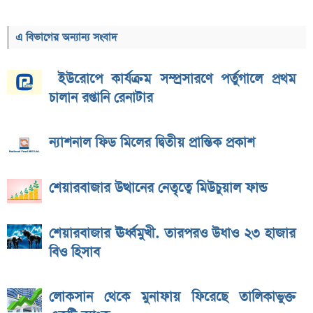
এ বিভাগের অন্যান্য সংবাদ
ইউরোপে কার্যক্রম সম্প্রসারণে পর্তুগালে প্রথম
চালান রপ্তানি রেনাটার
ন্যাশনাল ফিড মিলের দ্বিতীয় প্রান্তিক প্রকাশ
শেয়ারবাজার উত্থানের নেতৃত্বে মিউচুয়াল ফান্ড
শেয়ারবাজার ঊর্ধ্বমুখী. তারপরও উধাও ২৩ হাজার
বিও হিসাব
লোকসান থেকে মুনাফায় ফিরেছে তালিকাভুক্ত