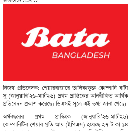
২০২৬ মে ১৭ ১২:০০:১১
নিজস্ব প্রতিবেদক: শেয়ারবাজারে তালিকাভুক্ত কোম্পানি বাটা
সু (জানুয়ারি’২৬-মার্চ’২৬) প্রথম প্রান্তিকের অনিরীক্ষিত আর্থিক
প্রতিবেদন প্রকাশ করেছে। ডিএসই সূত্রে এই তথ্য জানা গেছে।
অর্থবছরের প্রথম প্রান্তিকে (জানুয়ারি’২৬-মার্চ’২৬)
কোম্পানিটির শেয়ার প্রতি আয় (ইপিএস) হয়েছে ২৭ টাকা ১৪