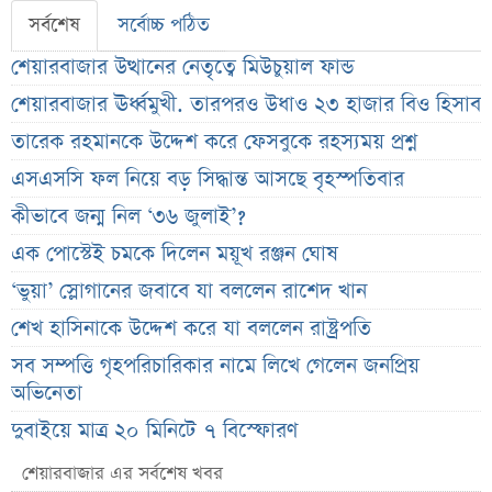
সর্বশেষ
সর্বোচ্চ পঠিত
শেয়ারবাজার উত্থানের নেতৃত্বে মিউচুয়াল ফান্ড
শেয়ারবাজার ঊর্ধ্বমুখী. তারপরও উধাও ২৩ হাজার বিও হিসাব
তারেক রহমানকে উদ্দেশ করে ফেসবুকে রহস্যময় প্রশ্ন
এসএসসি ফল নিয়ে বড় সিদ্ধান্ত আসছে বৃহস্পতিবার
কীভাবে জন্ম নিল ‘৩৬ জুলাই’?
এক পোস্টেই চমকে দিলেন ময়ূখ রঞ্জন ঘোষ
‘ভুয়া’ স্লোগানের জবাবে যা বললেন রাশেদ খান
শেখ হাসিনাকে উদ্দেশ করে যা বললেন রাষ্ট্রপতি
সব সম্পত্তি গৃহপরিচারিকার নামে লিখে গেলেন জনপ্রিয়
অভিনেতা
দুবাইয়ে মাত্র ২০ মিনিটে ৭ বিস্ফোরণ
জাকারবার্গকে ৩ দিনের আলটিমেটাম ভারতের
শেয়ারবাজার এর সর্বশেষ খবর