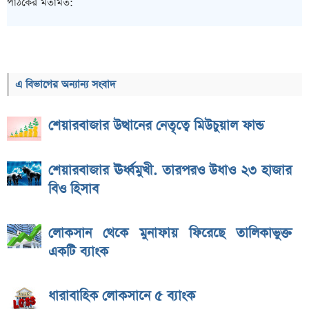
পাঠকের মতামত:
এ বিভাগের অন্যান্য সংবাদ
শেয়ারবাজার উত্থানের নেতৃত্বে মিউচুয়াল ফান্ড
শেয়ারবাজার ঊর্ধ্বমুখী. তারপরও উধাও ২৩ হাজার
বিও হিসাব
লোকসান থেকে মুনাফায় ফিরেছে তালিকাভুক্ত
একটি ব্যাংক
ধারাবাহিক লোকসানে ৫ ব্যাংক