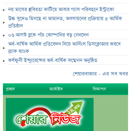
৭৫ হাজার ২৮৩ শেয়ার মনোনীত উত্তরাধিকারীর নামে
হস্তান্তর
নয় মাসের স্থবিরতা কাটিয়ে আবার গ্যাস পরিবহনে ইন্ট্রাকো
আস্থা থাকলেও বাজারে অস্থিরতা, তদারকি বাড়ানোর পরামর্শ
উচ্চ সুদেও মিলছে না আমানত, অবসায়নের প্রক্রিয়ায় ৫ আর্থিক
প্রতিষ্ঠান
০৬ আগস্ট লেনদেনের শীর্ষ ১০ শেয়ার
০৬ আগস্ট ব্লকে পাঁচ কোম্পানির বড় লেনদেন
০৬ আগস্ট দর পতনের শীর্ষ ১০ শেয়ার
অর্ধ-বার্ষিক আর্থিক প্রতিবেদন নিয়ে আর্নিংস ডিসক্লোজার করবে
০৬ আগস্ট দর বৃদ্ধির শীর্ষ ১০ শেয়ার
ব্র্যাক ব্যাংক
দেশি ৫ মাছে মিলল মাইক্রোপ্লাস্টিক!
কর্ণফুলী ইন্স্যুরেন্সের অর্ধ-বার্ষিক সম্মেলন অনুষ্ঠিত
শেয়ার দাম অস্বাভাবিক বাড়ায় ডিএসইর সতর্কবার্তা
শেয়ারবাজার - এর সব খবর
প্রায় ২ কোটি শেয়ার বিক্রির ঘোষণা
উৎপাদন বন্ধের কারণ জানালো এস আলম কোল্ড রোল্ড স্টিল
প্রচ্ছদ
আর্কাইভ
বিজ্ঞাপন
ইউরোপে কার্যক্রম সম্প্রসারণে পর্তুগালে প্রথম চালান রপ্তানি
রেনাটার
শেখ হাসিনাকে নিয়ে বিস্ফোরক মন্তব্য সোহেল তাজের
ন্যাশনাল ফিড মিলের দ্বিতীয় প্রান্তিক প্রকাশ