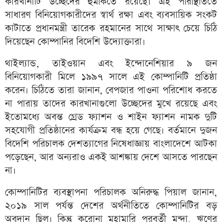
কারখানাটি উচ্ছেদের হুমকিতে রয়েছে। এই পরিস্থিতিতে
সাধারণ বিনিয়োগকারীদের স্বার্থ রক্ষা এবং ব্যবসায়িক সংকট
কাটাতে প্রধানমন্ত্রী তারেক রহমানের সাথে সাক্ষাৎ চেয়ে চিঠি
দিয়েছেন কোম্পানির বিদেশি উদ্যোক্তারা।
থাইল্যান্ড, তাইওয়ান এবং ইন্দোনেশিয়ার ৯ জন
বিনিয়োগকারী মিলে ১৯৯৭ সালে এই কোম্পানিটি প্রতিষ্ঠা
করেন। চিঠিতে তারা জানান, বেপজার পাওনা পরিশোধ করতে
না পারায় তাদের কারখানাগুলো উচ্ছেদের মুখে রয়েছে এবং
ইতোমধ্যে অবন্ত গ্রেড ফ্যাশন ও শাইন ফ্যাশন নামক দুটি
সহযোগী প্রতিষ্ঠানের কার্যক্রম বন্ধ হয়ে গেছে। বর্তমানে দুজন
বিদেশি পরিচালক দেশত্যাগের নিষেধাজ্ঞায় বাংলাদেশে আটকা
পড়েছেন, আর অন্যরাও একই আশঙ্কায় দেশে আসতে পারছেন
না।
কোম্পানিটির ব্যবস্থাপনা পরিচালক অনিরুদ্ধ পিয়াল জানান,
২০১৯ সাল পর্যন্ত দেশের অর্থনীতিতে কোম্পানিটির বড়
অবদান ছিল। কিন্তু করোনা মহামারি পরবর্তী মন্দা, ঋণের