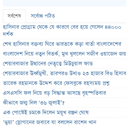
সর্বশেষ
সর্বোচ্চ পঠিত
হাসিনার প্রোগ্রাম থেকে যে কারণে বের হয়ে গেলেন ৪৪০০০
দর্শক
শেখ হাসিনার বক্তব্য ঘিরে ভারতকে কড়া বার্তা বাংলাদেশের
বাংলাদেশ নিয়ে নতুন বিতর্ক, মুখ খুললেন সজীব ওয়াজেদ জয়
শেয়ারবাজার উত্থানের নেতৃত্বে মিউচুয়াল ফান্ড
শেয়ারবাজার ঊর্ধ্বমুখী. তারপরও উধাও ২৩ হাজার বিও হিসাব
তারেক রহমানকে উদ্দেশ করে ফেসবুকে রহস্যময় প্রশ্ন
এসএসসি ফল নিয়ে বড় সিদ্ধান্ত আসছে বৃহস্পতিবার
কীভাবে জন্ম নিল ‘৩৬ জুলাই’?
এক পোস্টেই চমকে দিলেন ময়ূখ রঞ্জন ঘোষ
‘ভুয়া’ স্লোগানের জবাবে যা বললেন রাশেদ খান