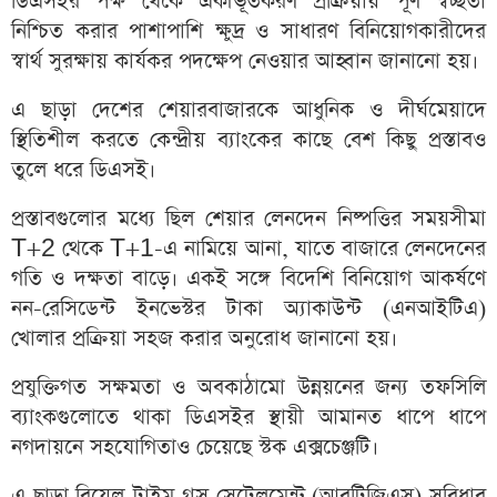
ডিএসইর পক্ষ থেকে একীভূতকরণ প্রক্রিয়ায় পূর্ণ স্বচ্ছতা
নিশ্চিত করার পাশাপাশি ক্ষুদ্র ও সাধারণ বিনিয়োগকারীদের
স্বার্থ সুরক্ষায় কার্যকর পদক্ষেপ নেওয়ার আহ্বান জানানো হয়।
এ ছাড়া দেশের শেয়ারবাজারকে আধুনিক ও দীর্ঘমেয়াদে
স্থিতিশীল করতে কেন্দ্রীয় ব্যাংকের কাছে বেশ কিছু প্রস্তাবও
তুলে ধরে ডিএসই।
প্রস্তাবগুলোর মধ্যে ছিল শেয়ার লেনদেন নিষ্পত্তির সময়সীমা
T+2 থেকে T+1-এ নামিয়ে আনা, যাতে বাজারে লেনদেনের
গতি ও দক্ষতা বাড়ে। একই সঙ্গে বিদেশি বিনিয়োগ আকর্ষণে
নন-রেসিডেন্ট ইনভেস্টর টাকা অ্যাকাউন্ট (এনআইটিএ)
খোলার প্রক্রিয়া সহজ করার অনুরোধ জানানো হয়।
প্রযুক্তিগত সক্ষমতা ও অবকাঠামো উন্নয়নের জন্য তফসিলি
ব্যাংকগুলোতে থাকা ডিএসইর স্থায়ী আমানত ধাপে ধাপে
নগদায়নে সহযোগিতাও চেয়েছে স্টক এক্সচেঞ্জটি।
এ ছাড়া রিয়েল-টাইম গ্রস সেটেলমেন্ট (আরটিজিএস) সুবিধার