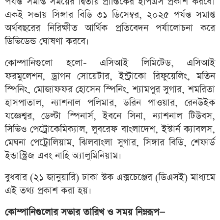
পর্যন্ত সমাপ্ত সময়ের দ্বিতীয় প্রান্তিকের ইপিএস প্রকাশ করবে।
একই সভায় সিঙ্গার বিডি ৩১ ডিসেম্বর, ২০২৫ পর্যন্ত সমাপ্ত
অর্থবছরের নিরিক্ষীত আর্থিক প্রতিবেদন পর্যালোচনা করে
ডিভিডেন্ড ঘোষণা করবে।
কোম্পানিগুলো হলো- এসিআই লিমিটেড, এসিআই
ফরমুলেশন, ড্রাগন সোয়েটার, ইন্ট্রাকো রিফুয়েলিং, মতিন
স্পিনিং, মোজাফফর হোসেন স্পিনিং, শ্যামপুর সুগার, শমরিতা
হাসপাতাল, ন্যাশনাল পলিমার, ডরিন পাওয়ার, রেনউইক
যজ্ঞেশ্বর, ডেল্টা স্পিনার্স, ইবনে সিনা, ন্যাশনাল টিউবস,
সিভিও পেট্রোকেমিক্যাল, লুবরেফ বাংলাদেশ, ইস্টার্ন ক্যাবলস,
মেঘনা পেট্রোলিয়াম, ঝিলবাংলা সুগার, সিঙ্গার বিডি, শেফার্ড
ইন্ডাস্ট্রিজ এবং নাহি অ্যালুমিনিয়াম।
বুধবার (২১ জানুয়ারি) ঢাকা স্টক এক্সচেঞ্জের (ডিএসই) মাধ্যমে
এই তথ্য প্রকাশ করা হয়।
কোম্পানিগুলোর সভার তারিখ ও সময় নিম্নরূপ—