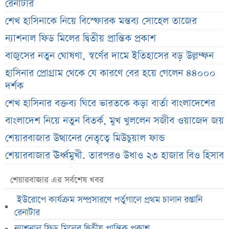
রেনাটার
শেখ হাসিনাকে নিয়ে বিস্ফোরক মন্তব্য সোহেল তাজের
ন্যাশনাল ফিড মিলের দ্বিতীয় প্রান্তিক প্রকাশ
বাজুসের নতুন ঘোষণা, স্বর্ণের দামে ইতিহাসের বড় উল্লম্ফন
হাসিনার প্রোগ্রাম থেকে যে কারণে বের হয়ে গেলেন ৪৪০০০
দর্শক
শেখ হাসিনার বক্তব্য ঘিরে ভারতকে কড়া বার্তা বাংলাদেশের
বাংলাদেশ নিয়ে নতুন বিতর্ক, মুখ খুললেন সজীব ওয়াজেদ জয়
শেয়ারবাজার উত্থানের নেতৃত্বে মিউচুয়াল ফান্ড
শেয়ারবাজার ঊর্ধ্বমুখী. তারপরও উধাও ২৩ হাজার বিও হিসাব
তারেক রহমানকে উদ্দেশ করে ফেসবুকে রহস্যময় প্রশ্ন
শেয়ারবাজার এর সর্বশেষ খবর
এসএসসি ফল নিয়ে বড় সিদ্ধান্ত আসছে বৃহস্পতিবার
ইউরোপে কার্যক্রম সম্প্রসারণে পর্তুগালে প্রথম চালান রপ্তানি
কীভাবে জন্ম নিল ‘৩৬ জুলাই’?
রেনাটার
এক পোস্টেই চমকে দিলেন ময়ূখ রঞ্জন ঘোষ
ন্যাশনাল ফিড মিলের দ্বিতীয় প্রান্তিক প্রকাশ