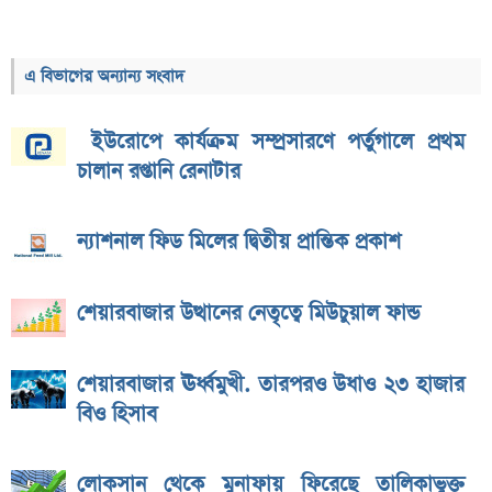
এ বিভাগের অন্যান্য সংবাদ
ইউরোপে কার্যক্রম সম্প্রসারণে পর্তুগালে প্রথম
চালান রপ্তানি রেনাটার
ন্যাশনাল ফিড মিলের দ্বিতীয় প্রান্তিক প্রকাশ
শেয়ারবাজার উত্থানের নেতৃত্বে মিউচুয়াল ফান্ড
শেয়ারবাজার ঊর্ধ্বমুখী. তারপরও উধাও ২৩ হাজার
বিও হিসাব
লোকসান থেকে মুনাফায় ফিরেছে তালিকাভুক্ত