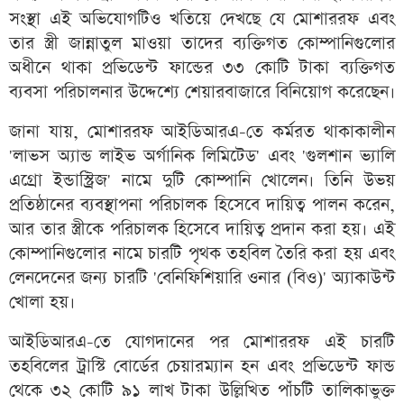
সংস্থা এই অভিযোগটিও খতিয়ে দেখছে যে মোশাররফ এবং
তার স্ত্রী জান্নাতুল মাওয়া তাদের ব্যক্তিগত কোম্পানিগুলোর
অধীনে থাকা প্রভিডেন্ট ফান্ডের ৩৩ কোটি টাকা ব্যক্তিগত
ব্যবসা পরিচালনার উদ্দেশ্যে শেয়ারবাজারে বিনিয়োগ করেছেন।
জানা যায়, মোশাররফ আইডিআরএ-তে কর্মরত থাকাকালীন
'লাভস অ্যান্ড লাইভ অর্গানিক লিমিটেড' এবং 'গুলশান ভ্যালি
এগ্রো ইন্ডাস্ট্রিজ' নামে দুটি কোম্পানি খোলেন। তিনি উভয়
প্রতিষ্ঠানের ব্যবস্থাপনা পরিচালক হিসেবে দায়িত্ব পালন করেন,
আর তার স্ত্রীকে পরিচালক হিসেবে দায়িত্ব প্রদান করা হয়। এই
কোম্পানিগুলোর নামে চারটি পৃথক তহবিল তৈরি করা হয় এবং
লেনদেনের জন্য চারটি 'বেনিফিশিয়ারি ওনার (বিও)' অ্যাকাউন্ট
খোলা হয়।
আইডিআরএ-তে যোগদানের পর মোশাররফ এই চারটি
তহবিলের ট্রাস্টি বোর্ডের চেয়ারম্যান হন এবং প্রভিডেন্ট ফান্ড
থেকে ৩২ কোটি ৯১ লাখ টাকা উল্লিখিত পাঁচটি তালিকাভুক্ত