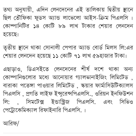
তথ্য অনুযায়ী, এদিন লেনদেনের এই তালিকায় দ্বিতীয় স্থানে
ছিল তৌফিকা ফুডস অ্যান্ড লাভেলো আইস-ক্রিম পিএলসি
।
কোম্পানিটির ১৪ কোটি ৮৯ লাখ টাকার শেয়ার লেনদেন
হয়েছে।
তৃতীয় স্থানে থাকা সোনালী পেপার অ্যান্ড বোর্ড মিলস লি:
এর
শেয়ার লেনদেন হয়েছে ১১ কোটি ৭১ লাখ ৫৯
হাজার টাকা।
এছাড়াও, ডিএসইতে লেনদেনের শীর্ষ দশে থাকা অন্য
কোম্পানিগুলোর মধ্যে আনোয়ার গ্যালভানাইজিং লিমিটেড ,
বারাকা পতেঙ্গা পাওয়ার লিমিটেড , স্কয়ার ফার্মাসিউটিক্যালস
পিএলসি , প্রগতি লাইফ
ইন্সুরেন্স
পিএলসি
., ওরিয়ন ইনফিউশন
লি: , সিমটেক্স ইন্ডাস্ট্রিজ পিএলসি. এবং সিভিও
পেট্রোকেমিক্যাল রিফাইনারি পিএলসি. ।
আরিফ/