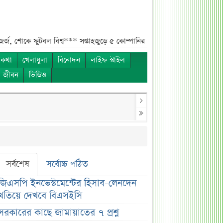
ফুটবল বিশ্ব***
সপ্তাহজুড়ে ৫ কোম্পানির ইপিএস প্রকাশ***
চলতি সপ্তাহে ৩ কোম
 কথা
খেলাধুলা
বিনোদন
লাইফ স্টাইল
ও জীবন
ভিডিও
সর্বশেষ
সর্বোচ্চ পঠিত
জিএসপি ইনভেস্টমেন্টের হিসাব-লেনদেন
খতিয়ে দেখবে বিএসইসি
সরকারের কাছে জামায়াতের ৭ প্রশ্ন