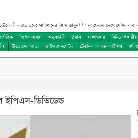
 করতে হবে? সংবিধানের নিয়ম জানুন***
না ফেরার দেশে মেসির বাবা জর্জ, শোকে 
তর্জাতিক
বিশেষ সংবাদ
অনুসন্ধানী
প্রবাস
সাক্ষাৎকার
বিনিয়োগকারীর
কীয়
ইতিহাসের পাতা
প্রাইস সেনসেটিভ
টেকনিক্যাল অ্যনালাইসিস
ধর্ম 
র ইপিএস-ডিভিডেন্ড