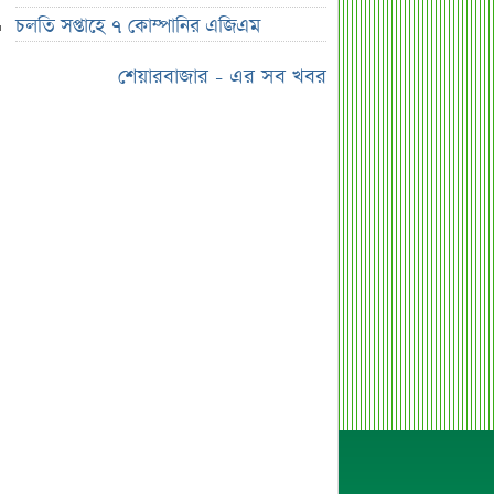
ফারুকী, দিলেন বড় পরামর্শ
চলতি সপ্তাহে ৭ কোম্পানির এজিএম
স্বর্ণের দামে বড় কাটছাঁট, নতুন দর
শেয়ারবাজার - এর সব খবর
জানালো বাজুস
মন্ত্রিসভায় পরিবর্তনের হাওয়া, আলোচনায়
যেসব নাম
দেশের ২৩তম রাষ্ট্রপতি; শেষ মুহূর্তে
আলোচনায় যেসব নাম
শেখ হাসিনা, মামলা ও দেশে ফেরা নিয়ে
খোলামেলা সাকিব
সরকারি কর্মচারীদের জন্য নতুন বার্তা,
আলোচিত বেতন ইস্যু
ভারতকে ‘৭ নম্বর বিপদ সংকেত’ দেখাল
ঢাকা
সরকারি কর্মীদের বেতন বাড়ানো নিয়ে যা
বললেন প্রতিমন্ত্রী