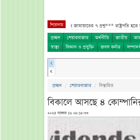
শিরোনাম
 বিএসইসি***
সরকারের কাছে জামায়াতের ৭ প্রশ্ন***
রাষ্ট্রপতি হতে চাইলে কী
প্রচ্ছদ
শেয়ারবাজার
অর্থনীতি
জাতীয়
আন্
স্বাস্থ্য
বিজ্ঞান ও প্রযুক্তি
জবস কর্নার
সম্পাদ
প্রচ্ছদ
শেয়ারবাজার
বিস্তারিত
বিকালে আসছে ৪ কোম্পানি
২০২৫ নভেম্বর ১৬ ০৮:১৮:৩৩