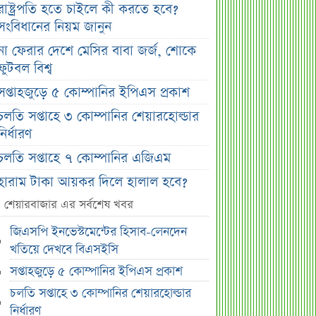
রাষ্ট্রপতি হতে চাইলে কী করতে হবে?
সংবিধানের নিয়ম জানুন
না ফেরার দেশে মেসির বাবা জর্জ, শোকে
ফুটবল বিশ্ব
সপ্তাহজুড়ে ৫ কোম্পানির ইপিএস প্রকাশ
চলতি সপ্তাহে ৩ কোম্পানির শেয়ারহোল্ডার
নির্ধারণ
চলতি সপ্তাহে ৭ কোম্পানির এজিএম
হারাম টাকা আয়কর দিলে হালাল হবে?
চাঁদাবাজির অর্থ নিয়ে পরিষ্কার ব্যাখ্যা
শেয়ারবাজার এর সর্বশেষ খবর
র‌্যাব বিলুপ্ত করে আসছে এসআরবি, খসড়া
জিএসপি ইনভেস্টমেন্টের হিসাব-লেনদেন
আইনে যা থাকছে
খতিয়ে দেখবে বিএসইসি
চাঁদের ছায়ায় ঢেকে যাবে সূর্য, কবে ও
সপ্তাহজুড়ে ৫ কোম্পানির ইপিএস প্রকাশ
কোথায় দেখা যাবে বিরল দৃশ্য
চলতি সপ্তাহে ৩ কোম্পানির শেয়ারহোল্ডার
জুলাই জাদুঘরের অব্যবস্থাপনা নিয়ে ক্ষুব্ধ
নির্ধারণ