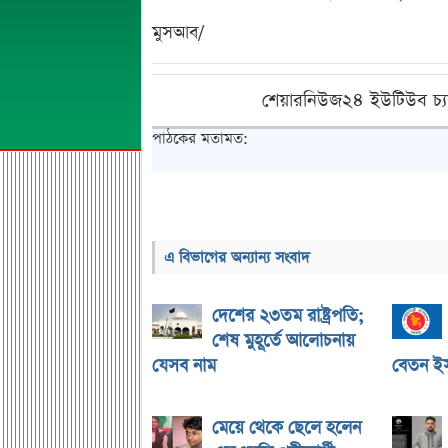
মুসআব/
শেয়ারনিউজ২৪ ইউটিউব চ্য
পাঠকের মতামত:
এ বিভাগের অন্যান্য সংবাদ
দেশের ২৩তম রাষ্ট্রপতি;
শেষ মুহূর্তে আলোচনায়
যেসব নাম
বেতন ইস্
মেয়ে থেকে ছেলে হলেন