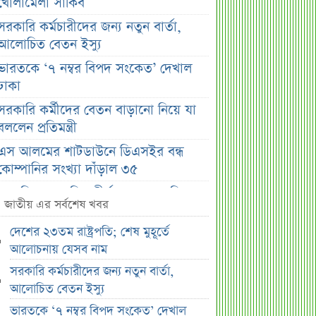
খোলামেলা সাকিব
সরকারি কর্মচারীদের জন্য নতুন বার্তা,
আলোচিত বেতন ইস্যু
ভারতকে ‘৭ নম্বর বিপদ সংকেত’ দেখাল
ঢাকা
সরকারি কর্মীদের বেতন বাড়ানো নিয়ে যা
বললেন প্রতিমন্ত্রী
এস আলমের শাটডাউনে ডিএসইর বন্ধ
কোম্পানির সংখ্যা দাঁড়াল ৩৫
সাপ্তাহিক দর বৃদ্ধির শীর্ষ ১০ কোম্পানি
জাতীয় এর সর্বশেষ খবর
সাপ্তাহিক দর পতনের শীর্ষ ১০ কোম্পানি
দেশের ২৩তম রাষ্ট্রপতি; শেষ মুহূর্তে
সাপ্তাহিক লেনদেনের শীর্ষ ১০ কোম্পানি
আলোচনায় যেসব নাম
মেয়ে থেকে ছেলে হলেন এসএসসি
সরকারি কর্মচারীদের জন্য নতুন বার্তা,
পরীক্ষার্থী
আলোচিত বেতন ইস্যু
বিয়ের আগেই গর্ভবতী, মেয়েকে নদীতে
ভারতকে ‘৭ নম্বর বিপদ সংকেত’ দেখাল