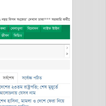
 সংকেত’ দেখাল ঢাকা***
সরকারি কর্মীদের বেতন বাড়ানো নিয়ে যা বললেন প্রতিমন্ত
 কথা
খেলাধুলা
বিনোদন
লাইফ স্টাইল
ও জীবন
ভিডিও
সর্বশেষ
সর্বোচ্চ পঠিত
দেশের ২৩তম রাষ্ট্রপতি; শেষ মুহূর্তে
আলোচনায় যেসব নাম
শেখ হাসিনা, মামলা ও দেশে ফেরা নিয়ে