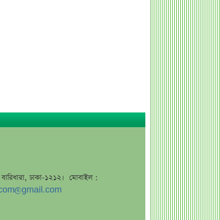
কর্ণফুলী ইন্স্যুরেন্সের অর্ধ-বার্ষিক সম্মেলন
অনুষ্ঠিত
৭৫ হাজার ২৮৩ শেয়ার মনোনীত
উত্তরাধিকারীর নামে হস্তান্তর
আস্থা থাকলেও বাজারে অস্থিরতা, তদারকি
বাড়ানোর পরামর্শ
০৬ আগস্ট লেনদেনের শীর্ষ ১০ শেয়ার
০৬ আগস্ট দর পতনের শীর্ষ ১০ শেয়ার
০৬ আগস্ট দর বৃদ্ধির শীর্ষ ১০ শেয়ার
দেশি ৫ মাছে মিলল মাইক্রোপ্লাস্টিক!
শেয়ার দাম অস্বাভাবিক বাড়ায় ডিএসইর
সতর্কবার্তা
জে, বারিধারা, ঢাকা-১২১২। মোবাইল :
com@gmail.com
প্রায় ২ কোটি শেয়ার বিক্রির ঘোষণা
উৎপাদন বন্ধের কারণ জানালো এস আলম