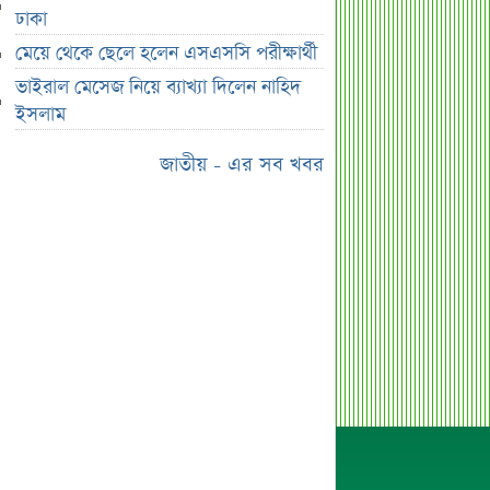
ডুবিয়ে হত্যা বাবার
ঢাকা
ভাইরাল মেসেজ নিয়ে ব্যাখ্যা দিলেন নাহিদ
মেয়ে থেকে ছেলে হলেন এসএসসি পরীক্ষার্থী
ইসলাম
ভাইরাল মেসেজ নিয়ে ব্যাখ্যা দিলেন নাহিদ
তাপমাত্রা নিয়ে নতুন পূর্বাভাস দিল
ইসলাম
আবহাওয়া অফিস
জাতীয় - এর সব খবর
সহপাঠীদের ব্যক্তিগত ছবি বিদেশে
পাঠানোর অভিযোগে উত্তাল ইবি
ড. ইউনূস বনাম তারেক রহমান—তুলনায়
যা বললেন কাদের সিদ্দিকী
বাজুসের নতুন ঘোষণা, রেকর্ড দামে সোনা
বিক্রি শুরু
আইনি নোটিশ পাঠালেন আসিফ মাহমুদ, ৭
দিনের আল্টিমেটাম
প্রশাসক সরল, নতুন অধ্যায়ে সোশ্যাল
ইসলামী ব্যাংক