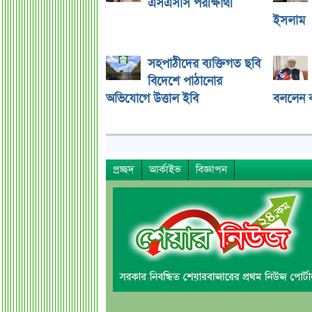
এসএসসি পরীক্ষার্থী
ইসলাম
সহপাঠীদের ব্যক্তিগত ছবি
বিদেশে পাঠানোর
অভিযোগে উত্তাল ইবি
বললেন ক
প্রচ্ছদ
আর্কাইভ
বিজ্ঞাপন