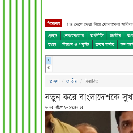
শিরোনাম
নাম***
শেখ হাসিনা, মামলা ও দেশে ফেরা নিয়ে খোলামেলা সাকিব***
সরকারি ক
প্রচ্ছদ
শেয়ারবাজার
অর্থনীতি
জাতীয়
আন্
স্বাস্থ্য
বিজ্ঞান ও প্রযুক্তি
জবস কর্নার
সম্পাদ
প্রচ্ছদ
জাতীয়
বিস্তারিত
নতুন করে বাংলাদেশকে সু
২০২৫ এপ্রিল ২০ ১৭:৪২:১৫