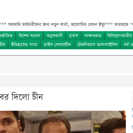
র্মচারীদের জন্য নতুন বার্তা, আলোচিত বেতন ইস্যু***
ভারতকে ‘৭ নম্বর বিপদ
তর্জাতিক
বিশেষ সংবাদ
অনুসন্ধানী
প্রবাস
সাক্ষাৎকার
বিনিয়োগকারীর
কীয়
ইতিহাসের পাতা
প্রাইস সেনসেটিভ
টেকনিক্যাল অ্যনালাইসিস
ধর্ম 
খবর দিলো চীন