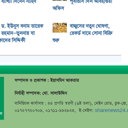
ব্যাখ্যা দিলেন নাহিদ
পূর্বাভাস দিল আবহাওয়া
অফিস
ড. ইউনূস বনাম তারেক
বাজুসের নতুন ঘোষণা,
রহমান—তুলনায় যা
রেকর্ড দামে সোনা বিক্রি
াদের সিদ্দিকী
শুরু
সম্পাদক ও প্রকাশক : ইয়াসমিন আকতার
নির্বাহী সম্পাদক: মো. সালাউদ্দিন
বানিজ্যিক কার্যালয় : ৪৪ প্রগতি স্বরণী (৬ষ্ট তলা), মেইন রোড, ব্লক-
০১৭২৭৭২০৭০৯, ০১৭১১-৯৯২৮২৪, ই-মেইল:
sharenews24.